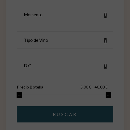
Momento
Momento
de
Consumo
Tipo
Tipo de Vino
de
Vino
Denominación
D.O.
de
origen
Precio Botella
Precio
Precio
Botella
Botella